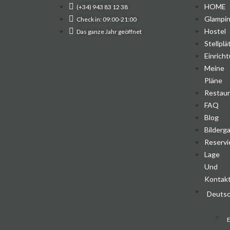
HOME
(+34) 943 83 12 38
Glampi
Check in: 09:00-21:00
Hostel
Das ganze Jahr geöffnet
Stellplä
Einrich
Meine
Pläne
Restau
FAQ
Blog
Bilderga
Reserv
Lage
Und
Kontak
Deuts
E