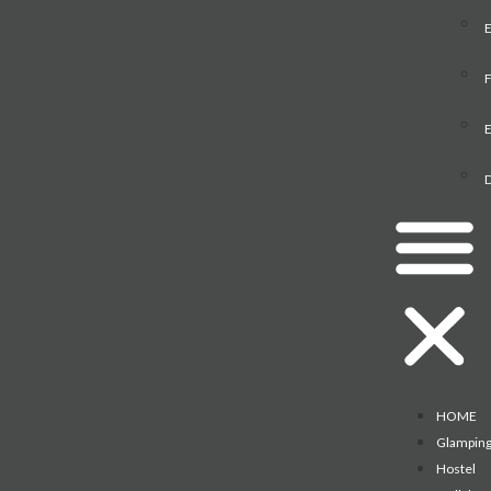
F
E
HOME
Glampin
Hostel