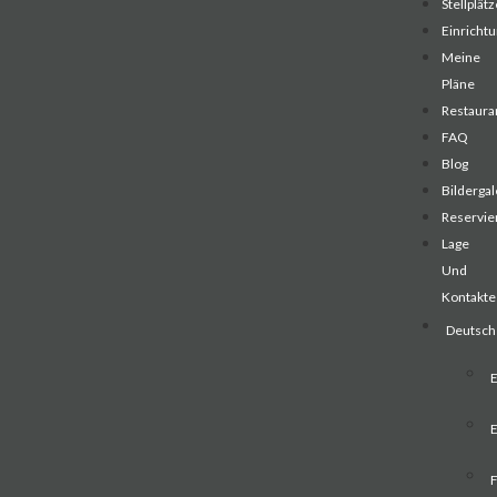
Stellplät
Einricht
Meine
Pläne
Restaura
FAQ
Blog
Bildergal
Reservi
Lage
Und
Kontakte
Deutsch
E
F