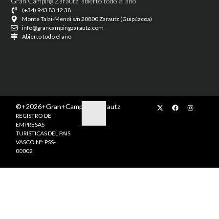
Gran Camping Zarautz, abierto todo el año
(+34) 943 83 12 38
Monte Talai-Mendi s/n 20800 Zarautz (Guipúzcoa)
info@grancampingzarautz.com
Abierto todo el año
©+2026+Gran+Camping+Zarautz
REGISTRO DE
EMPRESAS
TURISTICAS DEL PAIS
VASCO Nº: PSS-
00002