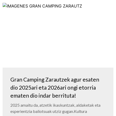
Gran Camping Zarautzek agur esaten
dio 2025ari eta 2026ari ongi etorria
ematen dio indar berrituta!
2025 amaitu da, atzetik ikaskuntzak, aldaketak eta
esperientzia baliotsuak utziz gugan.​ Kultura