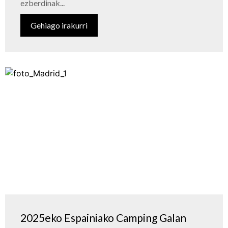
ezberdinak...
Gehiago irakurri
2025eko Espainiako Camping Galan