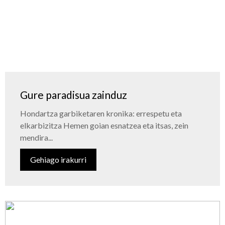
Gure paradisua zainduz
Hondartza garbiketaren kronika: errespetu eta
elkarbizitza Hemen goian esnatzea eta itsas, zein
mendira...
Gehiago irakurri