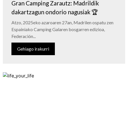
Gran Camping Zarautz: Madrildik
dakartzagun ondorio nagusiak 🏆
Atzo, 2025eko azaroaren 27an, Madrilen ospatu zen
Espainiako Camping Galaren bosgarren edizioa,
Federación...
Gehiago irakurri