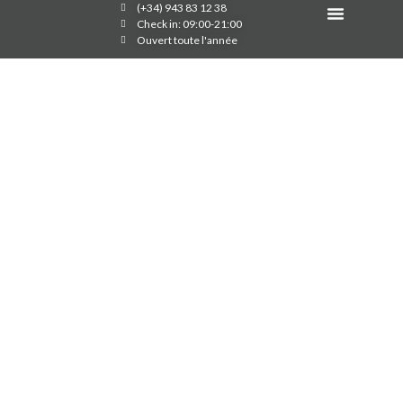
(+34) 943 83 12 38
Galerie D’images
Check in: 09:00-21:00
Ouvert toute l'année