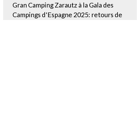
Gran Camping Zarautz à la Gala des
Campings d'Espagne 2025: retours de
Madrid
Un rendez-vous incontournable du secteur Hier,
Madrid est devenu le point de rencontre des
professionnels...
Leer más