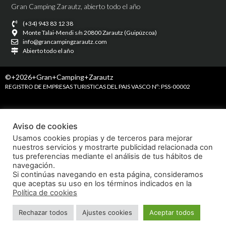
Gran Camping Zarautz, abierto todo el año
(+34) 943 83 12 38
Monte Talai-Mendi s/n 20800 Zarautz (Guipúzcoa)
info@grancampingzarautz.com
Abierto todo el año
©+2026+Gran+Camping+Zarautz
REGISTRO DE EMPRESAS TURISTICAS DEL PAIS VASCO Nº: PSS-00002
Aviso de cookies
Usamos cookies propias y de terceros para mejorar
nuestros servicios y mostrarte publicidad relacionada con
tus preferencias mediante el análisis de tus hábitos de
navegación.
Si continúas navegando en esta página, consideramos
que aceptas su uso en los términos indicados en la
Política de cookies
Rechazar todos
Ajustes cookies
Aceptar todos