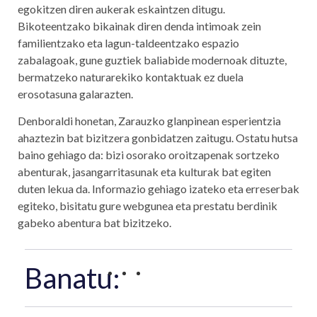
egokitzen diren aukerak eskaintzen ditugu.
Bikoteentzako bikainak diren denda intimoak zein
familientzako eta lagun-taldeentzako espazio
zabalagoak, gune guztiek baliabide modernoak dituzte,
bermatzeko naturarekiko kontaktuak ez duela
erosotasuna galarazten.
Denboraldi honetan, Zarauzko glanpinean esperientzia
ahaztezin bat bizitzera gonbidatzen zaitugu. Ostatu hutsa
baino gehiago da: bizi osorako oroitzapenak sortzeko
abenturak, jasangarritasunak eta kulturak bat egiten
duten lekua da. Informazio gehiago izateko eta erreserbak
egiteko, bisitatu gure webgunea eta prestatu berdinik
gabeko abentura bat bizitzeko.
Banatu: