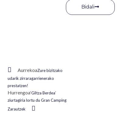
Bidali
Aurrekoa
Zure bizitzako
udarik zirraragarrienerako
prestatzen!
Hurrengoa
‘Giltza Berdea’
ziurtagiria lortu du Gran Camping
Zarautzek