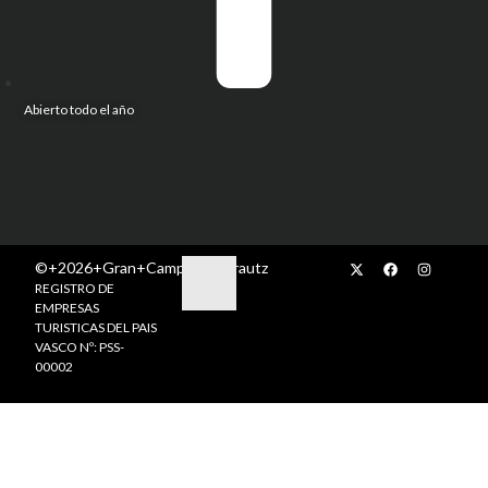
Abierto todo el año
©+2026+Gran+Camping+Zarautz
REGISTRO DE
EMPRESAS
TURISTICAS DEL PAIS
VASCO Nº: PSS-
00002