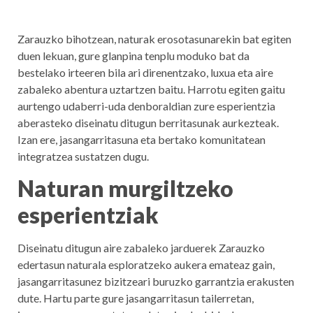
Zarauzko bihotzean, naturak erosotasunarekin bat egiten
duen lekuan, gure glanpina tenplu moduko bat da
bestelako irteeren bila ari direnentzako, luxua eta aire
zabaleko abentura uztartzen baitu. Harrotu egiten gaitu
aurtengo udaberri-uda denboraldian zure esperientzia
aberasteko diseinatu ditugun berritasunak aurkezteak.
Izan ere, jasangarritasuna eta bertako komunitatean
integratzea sustatzen dugu.
Naturan murgiltzeko
esperientziak
Diseinatu ditugun aire zabaleko jarduerek Zarauzko
edertasun naturala esploratzeko aukera emateaz gain,
jasangarritasunez bizitzeari buruzko garrantzia erakusten
dute. Hartu parte gure jasangarritasun tailerretan,