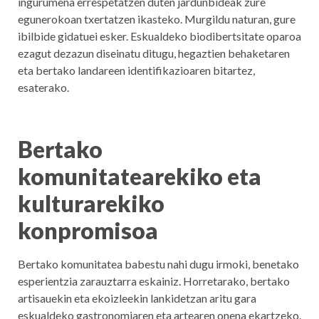
ingurumena errespetatzen duten jardunbideak zure
egunerokoan txertatzen ikasteko. Murgildu naturan, gure
ibilbide gidatuei esker. Eskualdeko biodibertsitate oparoa
ezagut dezazun diseinatu ditugu, hegaztien behaketaren
eta bertako landareen identifikazioaren bitartez,
esaterako.
Bertako
komunitatearekiko eta
kulturarekiko
konpromisoa
Bertako komunitatea babestu nahi dugu irmoki, benetako
esperientzia zarauztarra eskainiz. Horretarako, bertako
artisauekin eta ekoizleekin lankidetzan aritu gara
eskualdeko gastronomiaren eta artearen onena ekartzeko.