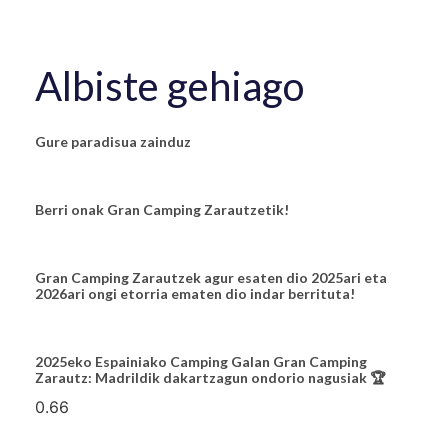
Albiste gehiago
Gure paradisua zainduz
Berri onak Gran Camping Zarautzetik!
Gran Camping Zarautzek agur esaten dio 2025ari eta
2026ari ongi etorria ematen dio indar berrituta!
2025eko Espainiako Camping Galan Gran Camping
Zarautz: Madrildik dakartzagun ondorio nagusiak 🏆