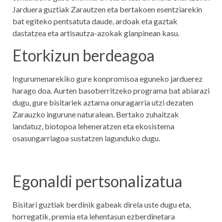
Jarduera guztiak Zarautzen eta bertakoen esentziarekin
bat egiteko pentsatuta daude, ardoak eta gaztak
dastatzea eta artisautza-azokak glanpinean kasu.
Etorkizun berdeagoa
Ingurumenarekiko gure konpromisoa eguneko jarduerez
harago doa. Aurten basoberritzeko programa bat abiarazi
dugu, gure bisitariek aztarna onuragarria utzi dezaten
Zarauzko ingurune naturalean. Bertako zuhaitzak
landatuz, biotopoa leheneratzen eta ekosistema
osasungarriagoa sustatzen lagunduko dugu.
Egonaldi pertsonalizatua
Bisitari guztiak berdinik gabeak direla uste dugu eta,
horregatik, premia eta lehentasun ezberdinetara