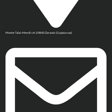
Monte Talai-Mendi s/n 20800 Zarautz (Guipúzcoa)