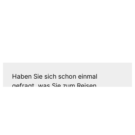
Haben Sie sich schon einmal
gefragt, was Sie zum Reisen
bewegt?
Vielleicht sind es Neugier, das Verlangen nach
Freiheit und der Wunsch, unbekannte Orte zu
entdecken....
Leer más