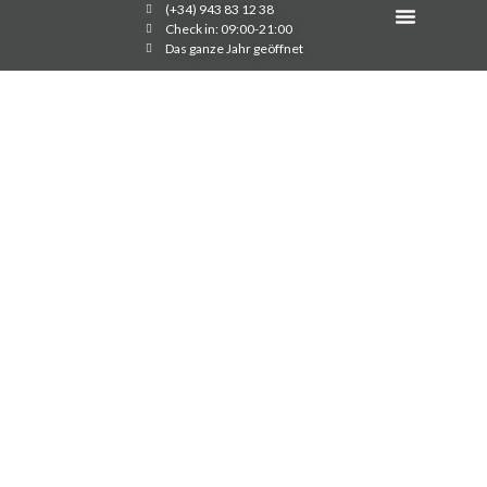
(+34) 943 83 12 38
Lage Und Kontakte
Check in: 09:00-21:00
Das ganze Jahr geöffnet