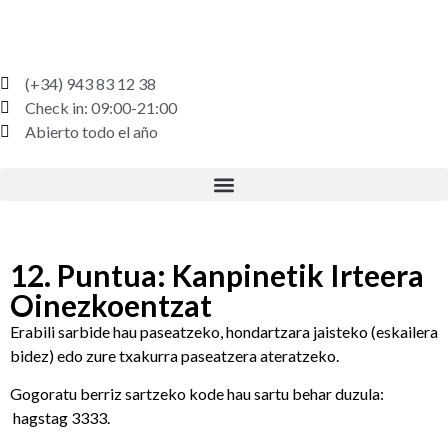
(+34) 943 83 12 38
Check in: 09:00-21:00
Abierto todo el año
12. Puntua: Kanpinetik Irteera
Oinezkoentzat
Erabili sarbide hau paseatzeko, hondartzara jaisteko (eskailera
bidez) edo zure txakurra paseatzera ateratzeko.
Gogoratu berriz sartzeko kode hau sartu behar duzula:
hagstag 3333.