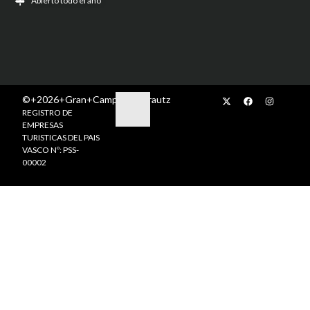
Abierto todo el año
©+2026+Gran+Camping+Zarautz
REGISTRO DE
EMPRESAS
TURISTICAS DEL PAIS
VASCO Nº: PSS-
00002