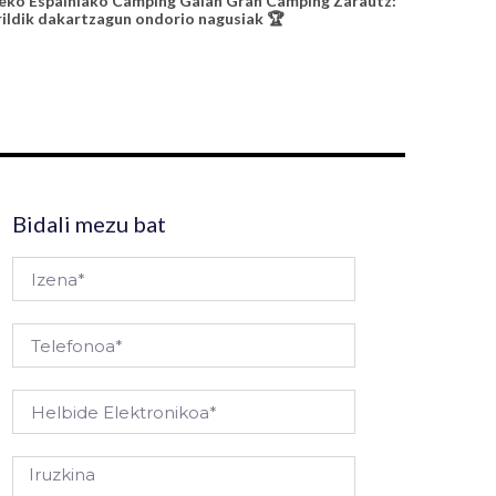
eko Espainiako Camping Galan Gran Camping Zarautz:
ildik dakartzagun ondorio nagusiak 🏆
Bidali mezu bat