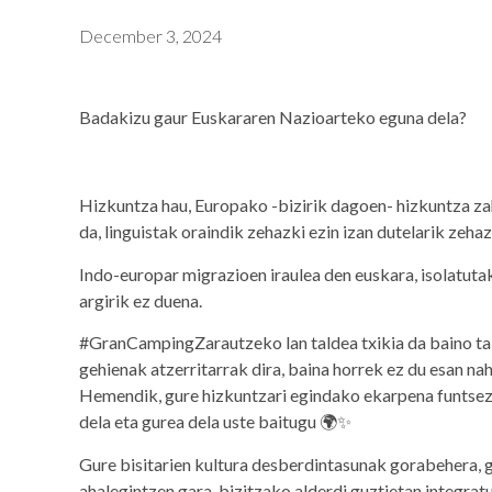
December 3, 2024
Badakizu gaur Euskararen Nazioarteko eguna dela?
Hizkuntza hau, Europako -bizirik dagoen- hizkuntza zah
da, linguistak oraindik zehazki ezin izan dutelarik zeha
Indo-europar migrazioen iraulea den euskara, isolatuta
argirik ez duena.
#GranCampingZarautzeko lan taldea txikia da baino tald
gehienak atzerritarrak dira, baina horrek ez du esan n
Hemendik, gure hizkuntzari egindako ekarpena funtsezk
dela eta gurea dela uste baitugu 🌍✨
Gure bisitarien kultura desberdintasunak gorabehera, g
ahalegintzen gara, bizitzako alderdi guztietan integratu