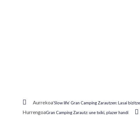
Aurrekoa
‘Slow life’ Gran Camping Zarautzen: Lasai bizitz
Hurrengoa
Gran Camping Zarautz: une txiki, plazer handi