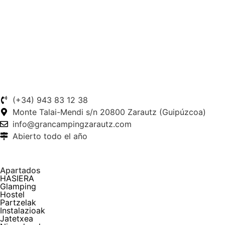
(+34) 943 83 12 38
Monte Talai-Mendi s/n 20800 Zarautz (Guipúzcoa)
info@grancampingzarautz.com
Abierto todo el año
Apartados
HASIERA
Glamping
Hostel
Partzelak
Instalazioak
Jatetxea