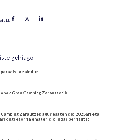
atu:
iste gehiago
 paradisua zainduz
i onak Gran Camping Zarautzetik!
 Camping Zarautzek agur esaten dio 2025ari eta
ri ongi etorria ematen dio indar berrituta!