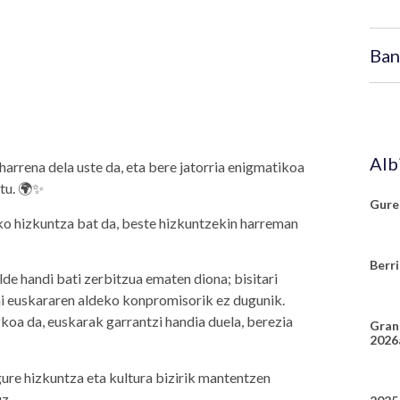
Ban
Alb
arrena dela uste da, eta bere jatorria enigmatikoa
ztu. 🌍✨
Gure
ko hizkuntza bat da, beste hizkuntzekin harreman
Berr
e handi bati zerbitzua ematen diona; bisitari
ahi euskararen aldeko konpromisorik ez dugunik.
oa da, euskarak garrantzi handia duela, berezia
Gran
2026a
ure hizkuntza eta kultura bizirik mantentzen
z.