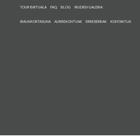
TOUR BIRTUALA
FAQ
BLOG
IRUDIEN GALERIA
IRAUNKORTASUNA
AURREKONTUAK
ERRESERBAK
KONTAKTUA