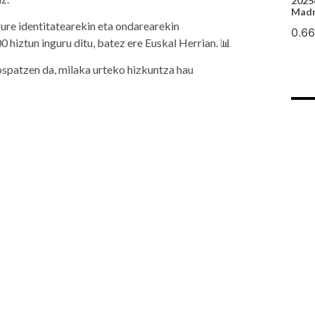
2025
Madr
ure identitatearekin eta ondarearekin
hiztun inguru ditu, batez ere Euskal Herrian. 📊
spatzen da, milaka urteko hizkuntza hau