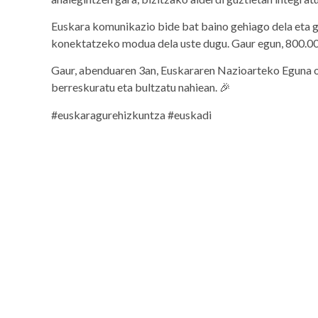
Euskara komunikazio bide bat baino gehiago dela eta g
konektatzeko modua dela uste dugu. Gaur egun, 800.000 
Gaur, abenduaren 3an, Euskararen Nazioarteko Eguna o
berreskuratu eta bultzatu nahiean. 🎉
#euskaragurehizkuntza #euskadi