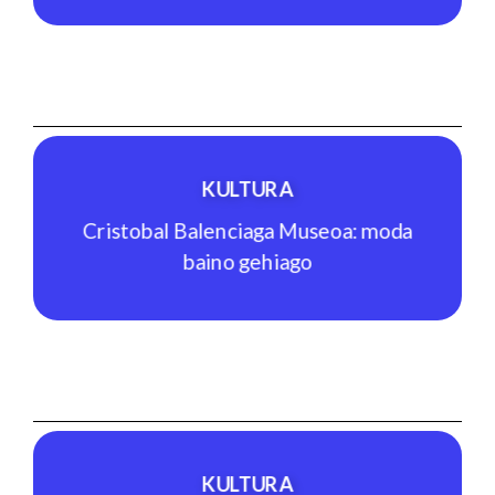
GASTRONOMIA
Arizia Sagardotegia, bertako
gastronomia
KULTURA
Ikusi jarduera
Cristobal Balenciaga Museoa: moda
baino gehiago
KULTURA
Cristobal Balenciaga Museoa: moda
baino gehiago
KULTURA