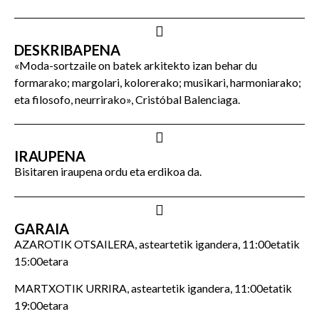
DESKRIBAPENA
«Moda-sortzaile on batek arkitekto izan behar du
formarako; margolari, kolorerako; musikari, harmoniarako;
eta filosofo, neurrirako», Cristóbal Balenciaga.
IRAUPENA
Bisitaren iraupena ordu eta erdikoa da.
GARAIA
AZAROTIK OTSAILERA, asteartetik igandera, 11:00etatik
15:00etara
MARTXOTIK URRIRA, asteartetik igandera, 11:00etatik
19:00etara