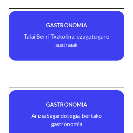
Indoor eskalada: kirol hutsa baino
gehiago
GASTRONOMIA
Ikusi jarduera
Talai Berri Txakolina: ezagutu gure
sustraiak
GASTRONOMIA
Talai Berri Txakolina: ezagutu gure
sustraiak
GASTRONOMIA
Ikusi jarduera
Arizia Sagardotegia, bertako
gastronomia