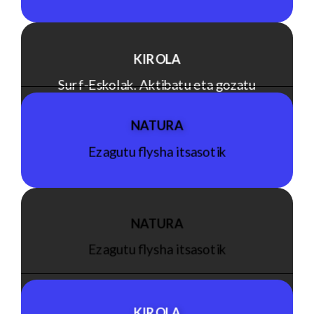
KIROLA
Surf-Eskolak. Aktibatu eta gozatu
itsasoaz
NATURA
Ezagutu flysha itsasotik
Ikusi jarduera
NATURA
Ezagutu flysha itsasotik
Ikusi jarduera
KIROLA