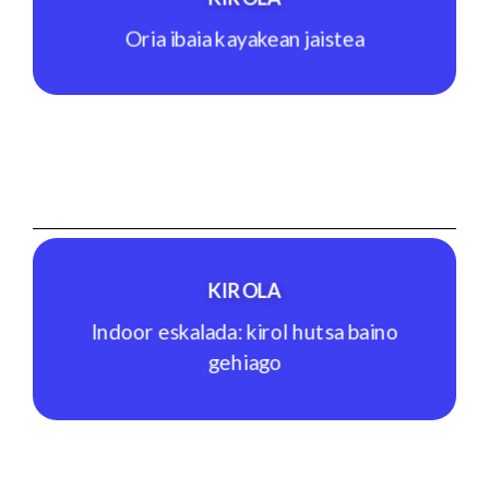
Oria ibaia kayakean jaistea
KIROLA
Oria ibaia kayakean jaistea
Ikusi jarduera
KIROLA
Indoor eskalada: kirol hutsa baino
gehiago
KIROLA