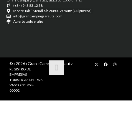
(+34) 943 83 12 38
Monte Talai-Mendi s/n 20800 Zarautz (Guipúzcoa)
info@grancampingzarautz.com
Abierto todo el año
©+2026+Gran+Camping+Zarautz
REGISTRO DE
EMPRESAS
TURISTICAS DEL PAIS
VASCO Nº: PSS-
00002