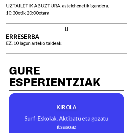
UZTAILETIK ABUZTURA, astelehenetik igandera,
10:30etik 20:00etara
ERRESERBA
EZ. 10 lagun arteko taldeak.
GURE
ESPERIENTZIAK
KIROLA
Surf-Eskolak. Aktibatu eta gozatu
itsasoaz