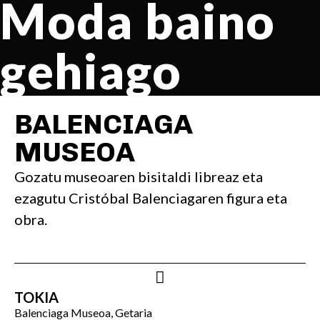
Moda baino
gehiago
BALENCIAGA
MUSEOA
Gozatu museoaren bisitaldi libreaz eta
ezagutu Cristóbal Balenciagaren figura eta
obra.
TOKIA
Balenciaga Museoa, Getaria