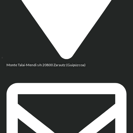
Monte Talai-Mendi s/n 20800 Zarautz (Guipúzcoa)