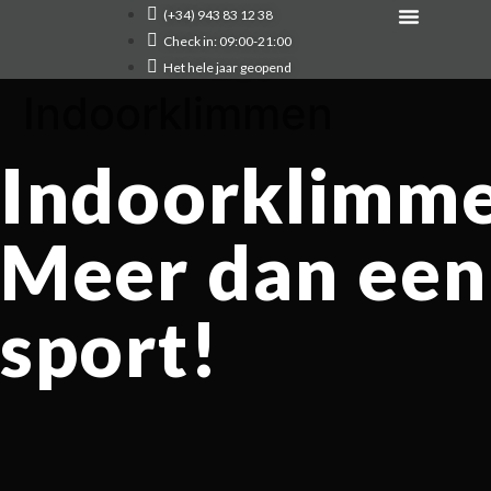
(+34) 943 83 12 38
Situering Contacteer
Check in: 09:00-21:00
Het hele jaar geopend
Indoorklimmen
Indoorklimm
Meer dan een
sport!