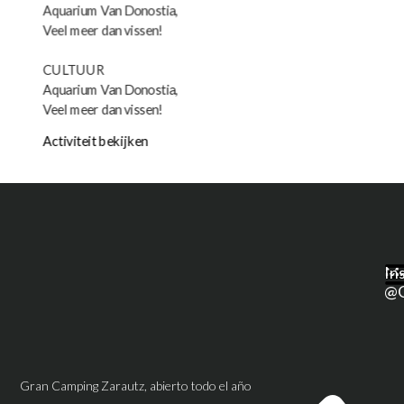
Aquarium Van Donostia,
Veel meer dan vissen!
CULTUUR
Aquarium Van Donostia,
Veel meer dan vissen!
Activiteit bekijken
M
In
@g
Gran Camping Zarautz, abierto todo el año