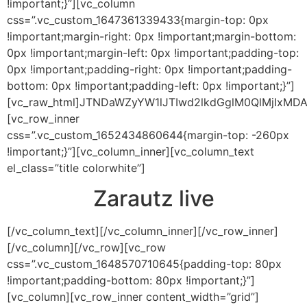
!important;}”][vc_column
css=”.vc_custom_1647361339433{margin-top: 0px
!important;margin-right: 0px !important;margin-bottom:
0px !important;margin-left: 0px !important;padding-top:
0px !important;padding-right: 0px !important;padding-
bottom: 0px !important;padding-left: 0px !important;}”]
[vc_raw_html]JTNDaWZyYW1lJTIwd2lkdGglM0QlMjIxM
[vc_row_inner
css=”.vc_custom_1652434860644{margin-top: -260px
!important;}”][vc_column_inner][vc_column_text
el_class=”title colorwhite”]
Zarautz live
[/vc_column_text][/vc_column_inner][/vc_row_inner]
[/vc_column][/vc_row][vc_row
css=”.vc_custom_1648570710645{padding-top: 80px
!important;padding-bottom: 80px !important;}”]
[vc_column][vc_row_inner content_width=”grid”]