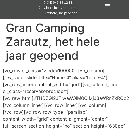
(+34) 943 83 12 38
Situering Contacteer
Check in: 09:00-21:00
Het hele jaar geopend
Gran Camping
Zarautz, het hele
jaar geopend
[vc_row el_class=”zindex100000″][vc_column]
[rev_slider slidertitle=”Home 4″ alias=”home-4″]
[vc_row_inner content_width=”grid”][vc_column_inner
el_class=”reservasobreslider”]
[vc_raw_html]JTNDZGl2JTIwaWQlM0QlMjJ3aWRnZXRCb
[/vc_column_inner][/vc_row_inner][/vc_column]
[/vc_row][vc_row row_type=”parallax”
content_width=”grid” content_aligment=”center”
full_screen_section_height=”no” section_height=”630px”