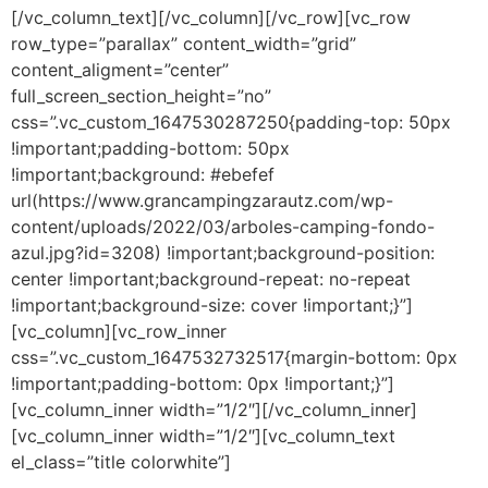
[/vc_column_text][/vc_column][/vc_row][vc_row
row_type=”parallax” content_width=”grid”
content_aligment=”center”
full_screen_section_height=”no”
css=”.vc_custom_1647530287250{padding-top: 50px
!important;padding-bottom: 50px
!important;background: #ebefef
url(https://www.grancampingzarautz.com/wp-
content/uploads/2022/03/arboles-camping-fondo-
azul.jpg?id=3208) !important;background-position:
center !important;background-repeat: no-repeat
!important;background-size: cover !important;}”]
[vc_column][vc_row_inner
css=”.vc_custom_1647532732517{margin-bottom: 0px
!important;padding-bottom: 0px !important;}”]
[vc_column_inner width=”1/2″][/vc_column_inner]
[vc_column_inner width=”1/2″][vc_column_text
el_class=”title colorwhite”]