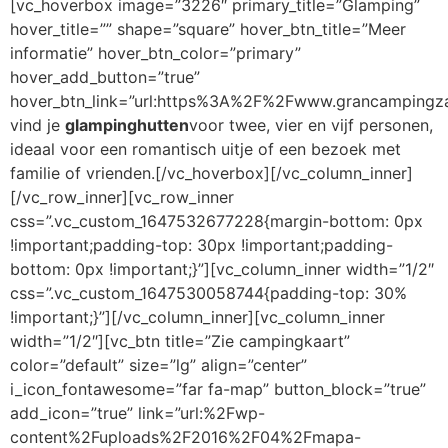
[vc_hoverbox image=”3226″ primary_title=”Glamping”
hover_title=”” shape=”square” hover_btn_title=”Meer
informatie” hover_btn_color=”primary”
hover_add_button=”true”
hover_btn_link=”url:https%3A%2F%2Fwww.grancampingza
vind je
glampinghutten
voor twee, vier en vijf personen,
ideaal voor een romantisch uitje of een bezoek met
familie of vrienden.[/vc_hoverbox][/vc_column_inner]
[/vc_row_inner][vc_row_inner
css=”.vc_custom_1647532677228{margin-bottom: 0px
!important;padding-top: 30px !important;padding-
bottom: 0px !important;}”][vc_column_inner width=”1/2″
css=”.vc_custom_1647530058744{padding-top: 30%
!important;}”][/vc_column_inner][vc_column_inner
width=”1/2″][vc_btn title=”Zie campingkaart”
color=”default” size=”lg” align=”center”
i_icon_fontawesome=”far fa-map” button_block=”true”
add_icon=”true” link=”url:%2Fwp-
content%2Fuploads%2F2016%2F04%2Fmapa-