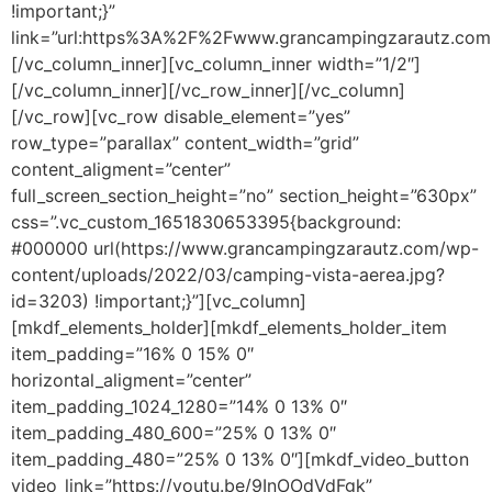
!important;}”
link=”url:https%3A%2F%2Fwww.grancampingzarautz.com%2F
[/vc_column_inner][vc_column_inner width=”1/2″]
[/vc_column_inner][/vc_row_inner][/vc_column]
[/vc_row][vc_row disable_element=”yes”
row_type=”parallax” content_width=”grid”
content_aligment=”center”
full_screen_section_height=”no” section_height=”630px”
css=”.vc_custom_1651830653395{background:
#000000 url(https://www.grancampingzarautz.com/wp-
content/uploads/2022/03/camping-vista-aerea.jpg?
id=3203) !important;}”][vc_column]
[mkdf_elements_holder][mkdf_elements_holder_item
item_padding=”16% 0 15% 0″
horizontal_aligment=”center”
item_padding_1024_1280=”14% 0 13% 0″
item_padding_480_600=”25% 0 13% 0″
item_padding_480=”25% 0 13% 0″][mkdf_video_button
video_link=”https://youtu.be/9InOOdVdFgk”