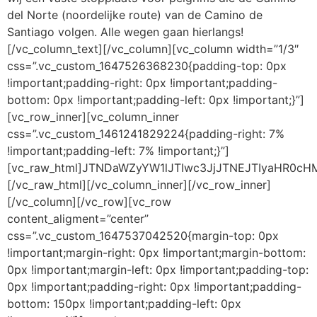
del Norte (noordelijke route) van de Camino de
Santiago volgen. Alle wegen gaan hierlangs!
[/vc_column_text][/vc_column][vc_column width=”1/3″
css=”.vc_custom_1647526368230{padding-top: 0px
!important;padding-right: 0px !important;padding-
bottom: 0px !important;padding-left: 0px !important;}”]
[vc_row_inner][vc_column_inner
css=”.vc_custom_1461241829224{padding-right: 7%
!important;padding-left: 7% !important;}”]
[vc_raw_html]JTNDaWZyYW1lJTIwc3JjJTNEJTIyaHR
[/vc_raw_html][/vc_column_inner][/vc_row_inner]
[/vc_column][/vc_row][vc_row
content_aligment=”center”
css=”.vc_custom_1647537042520{margin-top: 0px
!important;margin-right: 0px !important;margin-bottom:
0px !important;margin-left: 0px !important;padding-top:
0px !important;padding-right: 0px !important;padding-
bottom: 150px !important;padding-left: 0px