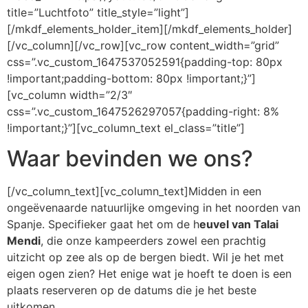
title=”Luchtfoto” title_style=”light”]
[/mkdf_elements_holder_item][/mkdf_elements_holder]
[/vc_column][/vc_row][vc_row content_width=”grid”
css=”.vc_custom_1647537052591{padding-top: 80px
!important;padding-bottom: 80px !important;}”]
[vc_column width=”2/3″
css=”.vc_custom_1647526297057{padding-right: 8%
!important;}”][vc_column_text el_class=”title”]
Waar bevinden we ons?
[/vc_column_text][vc_column_text]Midden in een
ongeëvenaarde natuurlijke omgeving in het noorden van
Spanje. Specifieker gaat het om de h
euvel van Talai
Mendi
, die onze kampeerders zowel een prachtig
uitzicht op zee als op de bergen biedt. Wil je het met
eigen ogen zien? Het enige wat je hoeft te doen is een
plaats reserveren op de datums die je het beste
uitkomen.