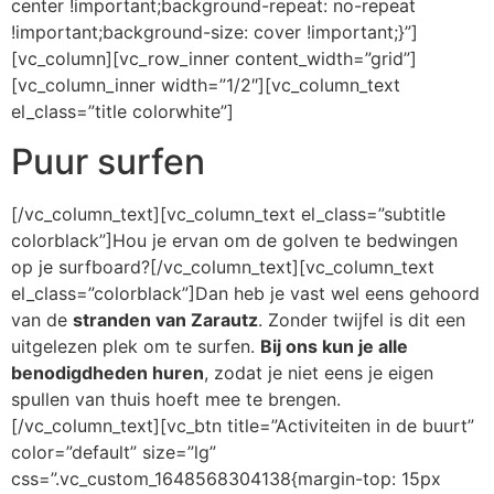
center !important;background-repeat: no-repeat
!important;background-size: cover !important;}”]
[vc_column][vc_row_inner content_width=”grid”]
[vc_column_inner width=”1/2″][vc_column_text
el_class=”title colorwhite”]
Puur surfen
[/vc_column_text][vc_column_text el_class=”subtitle
colorblack”]Hou je ervan om de golven te bedwingen
op je surfboard?[/vc_column_text][vc_column_text
el_class=”colorblack”]Dan heb je vast wel eens gehoord
van de
stranden van Zarautz
. Zonder twijfel is dit een
uitgelezen plek om te surfen.
Bij ons kun je alle
benodigdheden huren
, zodat je niet eens je eigen
spullen van thuis hoeft mee te brengen.
[/vc_column_text][vc_btn title=”Activiteiten in de buurt”
color=”default” size=”lg”
css=”.vc_custom_1648568304138{margin-top: 15px