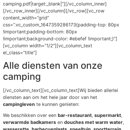
camping.pdf|target:_blank|”][/vc_column_inner]
[/vc_row_inner][/vc_column][/vc_row][vc_row
content_width=”grid”
css=”.vc_custom_1647359286173{padding-top: 80px
!important;padding-bottom: 80px
!important;background-color: #ebefef !important;}”]
[vc_column width=”1/2″][vc_column_text
el_class=”title”]
Alle diensten van onze
camping
[/vc_column_text][vc_column_text]Wij bieden allerlei
diensten aan om het hele jaar door van het
campingleven
te kunnen genieten:
We beschikken over een
bar-restaurant
,
supermarkt
,
verwarmde badkamers
en
douches met warm water
,
wasserette
,
barbecueplaats
,
speeltuin
,
sportterrein
,