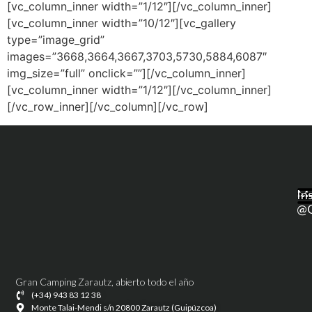
[vc_column_inner width=”1/12″][/vc_column_inner]
[vc_column_inner width=”10/12″][vc_gallery
type=”image_grid”
images=”3668,3664,3667,3703,5730,5884,6087″
img_size=”full” onclick=””][/vc_column_inner]
[vc_column_inner width=”1/12″][/vc_column_inner]
[/vc_row_inner][/vc_column][/vc_row]
M
In
@g
Gran Camping Zarautz, abierto todo el año
(+34) 943 83 12 38
Monte Talai-Mendi s/n 20800 Zarautz (Guipúzcoa)