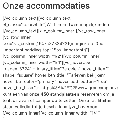
Onze accommodaties
[/vc_column_text][vc_column_text
el_class=”colorwhite”]Wij bieden twee mogelijkheden:
[/vc_column_text][/vc_column_inner][/vc_row_inner]
[vc_row_inner
css=”.vc_custom_1647532834221{margin-top: 0px
!important;padding-top: 15px !important;}”]
[vc_column_inner width=”1/2″][/vc_column_inner]
[vc_column_inner width=”1/4″][vc_hoverbox
image=”3224″ primary_title=”Percelen” hover_title=””
shape=”square” hover_btn_title=”Tarieven bekijken”
hover_btn_color=”primary” hover_add_button=”true”
hover_btn_link=”url:https%3A%2F%2Fwww.grancampingzar
kunt een van onze
450 standplaatsen
reserveren om je
tent, caravan of camper op te zetten. Onze faciliteiten
staan volledig tot je beschikking.[/vc_hoverbox]
[/vc_column_inner][vc_column_inner width=”1/4″]