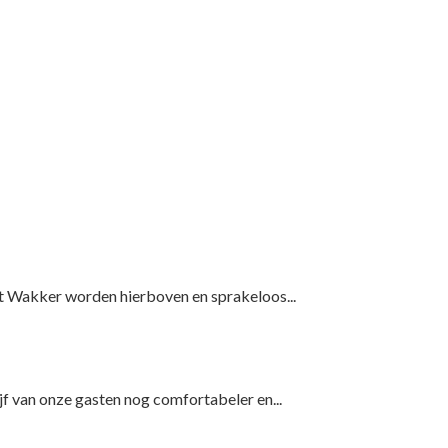
E
GLAMPING
HOSTEL
PERCELEN
FACILITEITEN
t Wakker worden hierboven en sprakeloos...
f van onze gasten nog comfortabeler en...