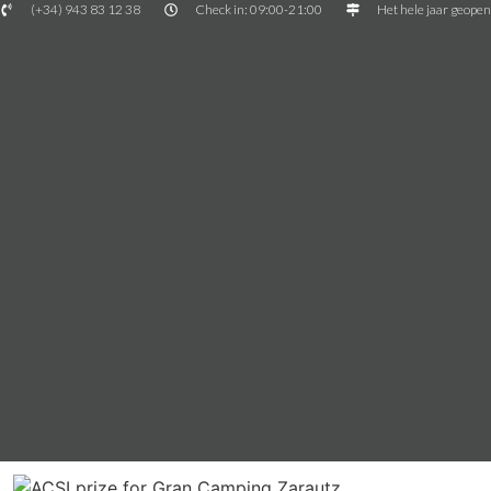
(+34) 943 83 12 38
Check in: 09:00-21:00
Het hele jaar geope