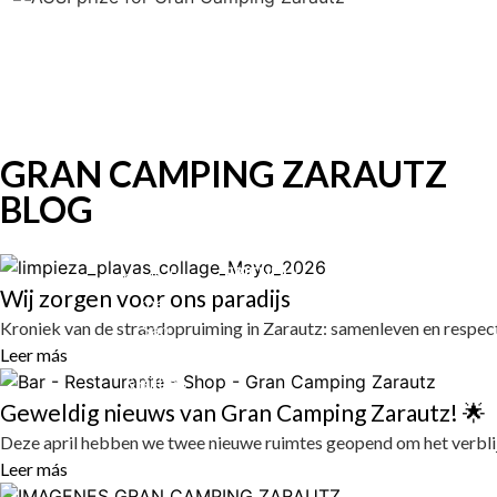
HOM
GRAN CAMPING ZARAUTZ
BLOG
Directe
DOG
FRIENDLY
verbinding
Wij zorgen voor ons paradijs
met
Kroniek van de strandopruiming in Zarautz: samenleven en respec
San
Leer más
Sebastian
&Bilbao
Geweldig nieuws van Gran Camping Zarautz! 🌟
Deze april hebben we twee nieuwe ruimtes geopend om het verblij
Leer más