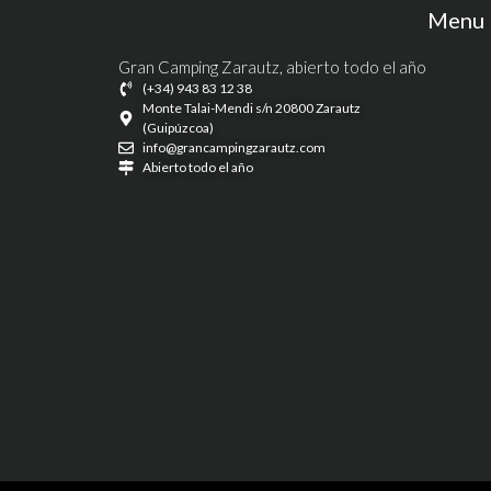
Menu
Gran Camping Zarautz, abierto todo el año
(+34) 943 83 12 38
Monte Talai-Mendi s/n 20800 Zarautz
(Guipúzcoa)
info@grancampingzarautz.com
Abierto todo el año