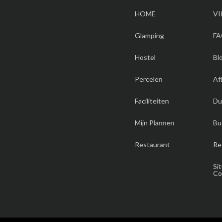
HOME
VI
Glamping
F
Hostel
Bl
Percelen
Af
Faciliteiten
Du
Mijn Plannen
Bu
Restaurant
Re
Si
Co