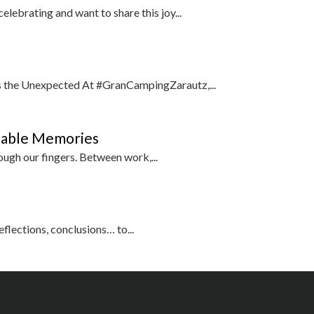
lebrating and want to share this joy...
vs the Unexpected At #GranCampingZarautz,...
table Memories
rough our fingers. Between work,...
flections, conclusions… to...