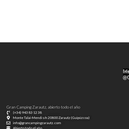
M
In
@g
Gran Camping Zarautz, abierto todo el año
(+34) 943 83 12 38
Monte Talai-Mendi s/n 20800 Zarautz (Guipúzcoa)
info@grancampingzarautz.com
Abierto todo el año