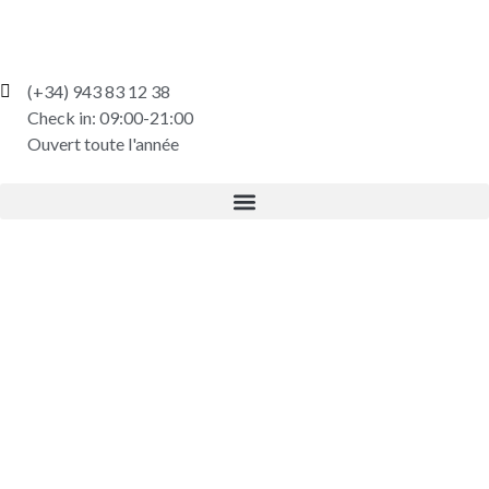
(+34) 943 83 12 38
Check in: 09:00-21:00
Ouvert toute l'année
L’ENGAGEMENT DE
GRAN CAMPING
ZARAUTZ POUR
L’ACCESSIBILITÉ :
ÉVOLUER GRÂCE AUX
AMÉLIORATIONS POUR